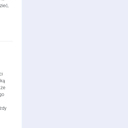
zieć,
ci
ską
kże
go
ażdy