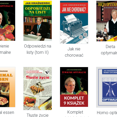
ienie
Odpowiedzi na
Dieta
Jak nie
malne
listy (tom II)
optymal
chorować
Komplet
al essen
Homo opt
Tłuste życie