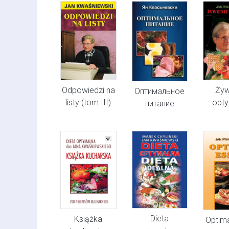
Odpowiedzi na
Żyw
Оптимальное
listy (tom III)
opty
питание
Dieta
Książka
Optim