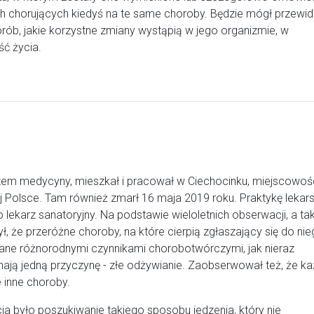
ch chorujących kiedyś na te same choroby. Będzie mógł przewid
rób, jakie korzystne zmiany wystąpią w jego organizmie, w
ść życia.
zem medycyny, mieszkał i pracował w Ciechocinku, miejscowoś
j Polsce. Tam również zmarł 16 maja 2019 roku. Praktykę lekar
o lekarz sanatoryjny. Na podstawie wieloletnich obserwacji, a ta
 że przeróżne choroby, na które cierpią zgłaszający się do nie
ane różnorodnymi czynnikami chorobotwórczymi, jak nieraz
z mają jedną przyczynę - złe odżywianie. Zaobserwował też, że k
 inne choroby.
a było poszukiwanie takiego sposobu jedzenia, który nie