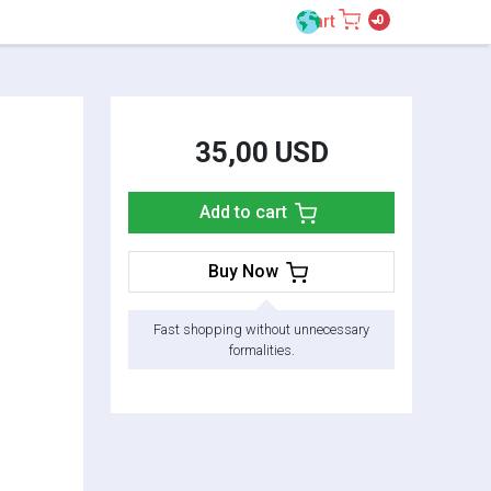
Cart
0
Ship to
/ USD
35,00 USD
Add to cart
Buy Now
Fast shopping without unnecessary
formalities.