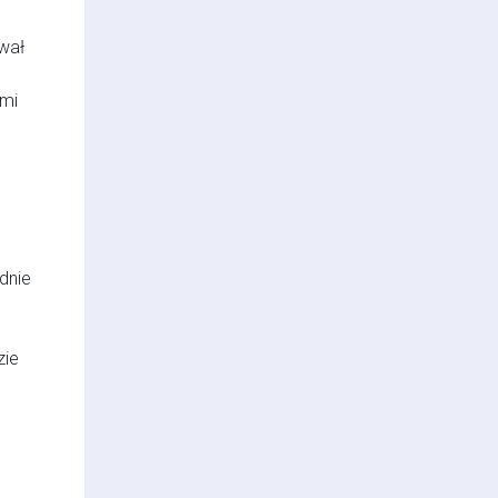
wał
ymi
dnie
zie