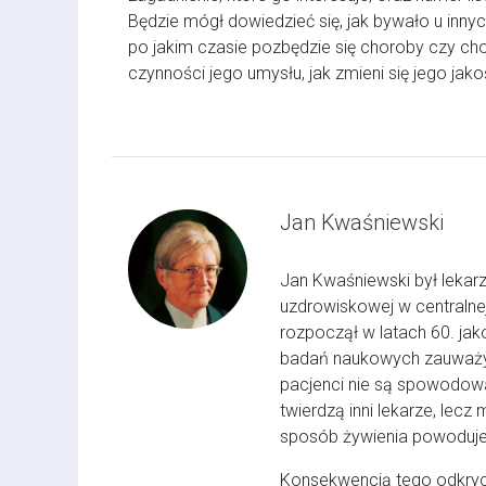
Będzie mógł dowiedzieć się, jak bywało u inny
po jakim czasie pozbędzie się choroby czy cho
czynności jego umysłu, jak zmieni się jego jako
Jan Kwaśniewski
Jan Kwaśniewski był lekar
uzdrowiskowej w centralne
rozpoczął w latach 60. jak
badań naukowych zauważył,
pacjenci nie są spowodow
twierdzą inni lekarze, lec
sposób żywienia powoduje
Konsekwencją tego odkryci