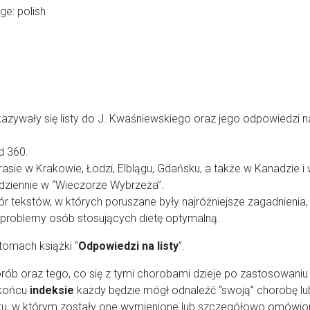
ge: polish
kazywały się listy do J. Kwaśniewskiego oraz jego odpowiedzi n
d 360.
asie w Krakowie, Łodzi, Elblągu, Gdańsku, a także w Kanadzie i
odziennie w “Wieczorze Wybrzeża”.
iór tekstów, w których poruszane były najróżniejsze zagadnienia,
 problemy osób stosujących dietę optymalną.
 tomach książki “
Odpowiedzi na listy
”.
orób oraz tego, co się z tymi chorobami dzieje po zastosowaniu
 końcu
indeksie
każdy będzie mógł odnaleźć “swoją” chorobę lu
listu, w którym zostały one wymienione lub szczegółowo omówio