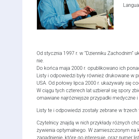
Langua
Od stycznia 1997 r. w "Dzienniku Zachodnim" u
nie.
Do końca maja 2000 r. opublikowano ich pona
Listy i odpowiedzi były również drukowane w pr
USA. Od połowy lipca 2000 r. ukazywały się c
W ciągu tych czterech lat uzbierał się spory zb
omawiane najróżniejsze przypadki medyczne i
Listy te i odpowiedzi zostały zebrane w trzech
Czytelnicy znajdą w nich przykłady różnych ch
żywienia optymalnego. W zamieszczonym na
zagadnienie, które go interesuje, oraz numer 