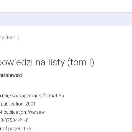
ty (tom I)
owiedzi na listy (tom I)
aśniewski
 miękka/paperback, format A5
 publication: 2001
of publication: Warsaw
83-87534-21-8
 of pages: 176