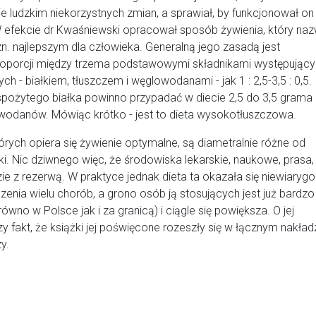
ludzkim niekorzystnych zmian, a sprawiał, by funkcjonował on
W efekcie dr Kwaśniewski opracował sposób żywienia, który naz
n. najlepszym dla człowieka. Generalną jego zasadą jest
oporcji między trzema podstawowymi składnikami występując
 - białkiem, tłuszczem i węglowodanami - jak 1 : 2,5-3,5 : 0,5.
spożytego białka powinno przypadać w diecie 2,5 do 3,5 grama
owodanów. Mówiąc krótko - jest to dieta wysokotłuszczowa.
tórych opiera się żywienie optymalne, są diametralnie różne od
yki. Nic dziwnego więc, że środowiska lekarskie, naukowe, prasa,
zie z rezerwą. W praktyce jednak dieta ta okazała się niewiarygo
nia wielu chorób, a grono osób ją stosujących jest już bardzo
równo w Polsce jak i za granicą) i ciągle się powiększa. O jej
y fakt, że książki jej poświęcone rozeszły się w łącznym nakład
y.