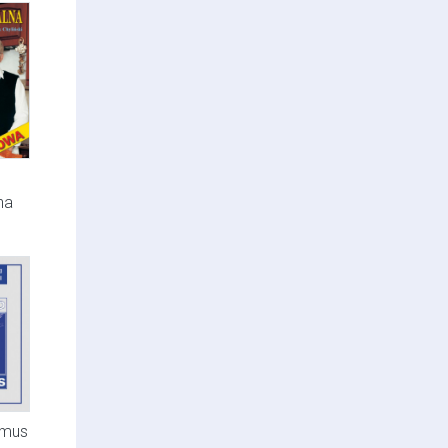
na
imus