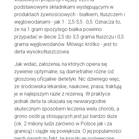
podstawowymi składnikami występującymi w
produktach żywnościowych - białkiem, tłuszczem i
węglowodanami - jak 1 : 2,5-3,5 : 0,5. Oznacza to,
że na 1 gram spożytego białka powinno
przypadać w diecie 2,5 do 3,5 grama tłuszczu i 0,5
grama węglowodanów. Mówiąc krótko - jest to
dieta wysokotłuszczowa.
Jak widać, założenia, na których opiera się
żywienie optymalne, są diametralnie różne od
głoszonej oficjalnie dietetyki. Nic dziwnego więc,
że środowiska lekarskie, naukowe, prasa, traktują
je w najlepszym razie z rezerwą. W praktyce
jednak dieta ta okazała się niewiarygodnie
skutecznym sposobem leczenia wielu chorób, a
grono osób ją stosujących jest już bardzo duże
(ok. 2 miliony ludzi zarówno w Polsce jak i za
granicą) i ciągle się powiększa. O jej popularności
niech świadczy fakt, że książki jej poświęcone