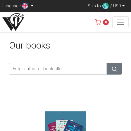
Language
Ship to
/ USD
0
Our books